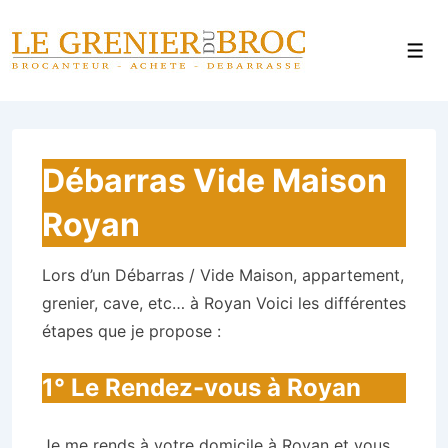
↓
Panneau de gestion des cookies
passer
Men
au
contenu
principal
Débarras Vide Maison
Royan
Lors d’un Débarras / Vide Maison, appartement,
grenier, cave, etc… à Royan Voici les différentes
étapes que je propose :
1° Le Rendez-vous à Royan
Je me rends à votre domicile à Royan et vous