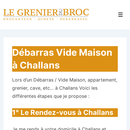
↓
Panneau de gestion des cookies
passer
Men
au
contenu
principal
Débarras Vide Maison
à Challans
Lors d’un Débarras / Vide Maison, appartement,
grenier, cave, etc… à Challans Voici les
différentes étapes que je propose :
1° Le Rendez-vous à Challans
Je me rends à votre domicile à Challans et