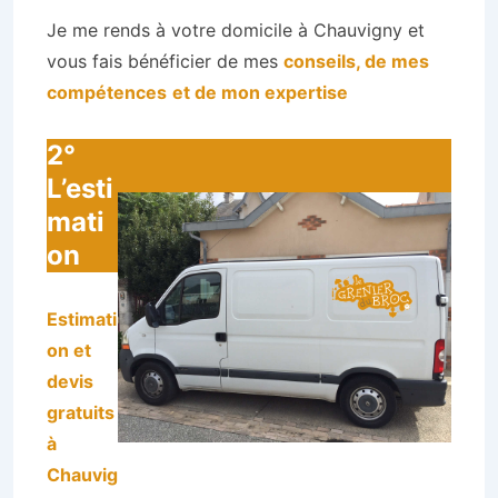
Je me rends à votre domicile à Chauvigny et
vous fais bénéficier de mes
conseils, de mes
compétences
et de mon expertise
2°
L’esti
mati
on
Estimati
on et
devis
gratuits
à
Chauvig