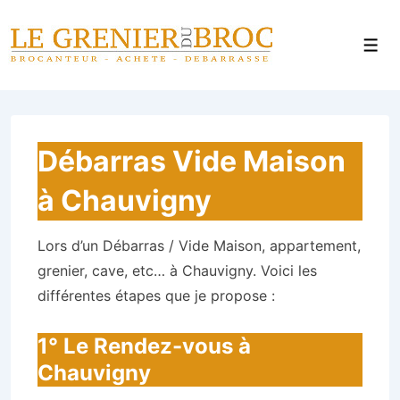
↓
Panneau de gestion des cookies
passer
Men
au
contenu
principal
Débarras Vide Maison
à Chauvigny
Lors d’un Débarras / Vide Maison, appartement,
grenier, cave, etc… à Chauvigny. Voici les
différentes étapes que je propose :
1° Le Rendez-vous à
Chauvigny